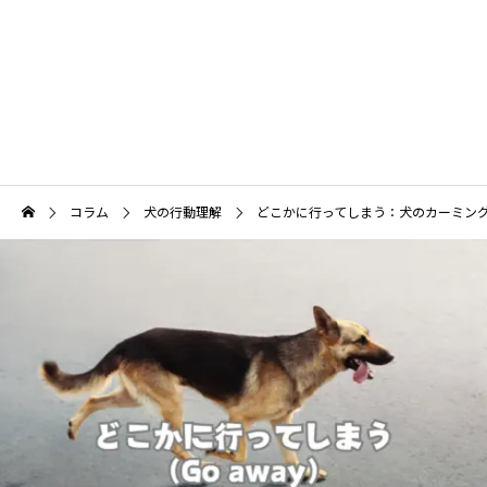
犬の頭がグングンよくなる育て方
保定をできるようになろう
コラム
犬の行動理解
どこかに行ってしまう：犬のカーミング