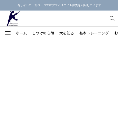
当サイトの一部ページではアフィリエイト広告を利用しています
ホーム
しつけの心得
犬を知る
基本トレーニング
お
犬のしつけ3原則
【保存版】犬という生き物を知る
【決定版】「飼い主の指示に即座に従う犬」の育て方
お散歩マナー最新ガイド
フィラリア予防薬のえらび方
犬用品リスト
91
【愛犬の命と健康を守る】
不安・ストレス
【家族との関係を良くす
Beのトレーニング
【総集編】犬語の単語帳：犬のボディランゲージ
基本的生活習慣を身につけよう！
首輪の正しい着け方
ノミダニ予防
しつけ本15冊
落ち着きがない・ハイパ
78
る】
拾い食い・誤食・誤飲
【近隣との関係を良くす
オヤツを使わないしつけ方
【総集編】カーミング・シグナルをおぼえよう！
【完全版】愛犬に『おすわり』を教えよう
リードの選び方
歯みがきの練習
心理・行動本15冊
43
る】
保護犬
26
吠える・唸る
飼い主の学びのステップ
【保存版】犬の鳴き声・吠え声の4分類と対策
「フセ」を訓練してはいけない理由
ワンちゃん同士の挨拶
お風呂に入れよう
マッサージ本12冊
褒め方・叱り方
20
噛みつき
【保存版】犬の年齢を人間の年齢に換算すると？
本の通りに教えてもうまくいかないのはなぜ？
ドッグラン
爪切りをしよう
食事・健康の本9冊
犬の思春期
20
引っ張り
思春期の犬（生後6カ月～2歳頃）
しつけ教室にかけたお金を無駄にしない7つの方法
パックウォーク
目のまわりのお手入れ
プードル
28
怖がり・シャイ