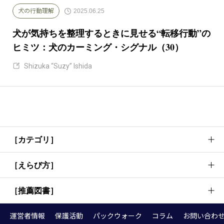
2025.06.25
犬の行動理解
犬が気持ちを整理するときに見せる“転移行動”の
ヒミツ：犬のカーミング・シグナル（30）
Shizuka “Suzy” Ishida
［カテゴリ］
［えらび方］
犬のしつけ方法・考え方
犬の行動理解
［推薦図書］
首輪
基本トレーニング
リード
運営者情報
保護活動
パックウォーク
コラム
お問い合わ
お散歩
『犬語図鑑』