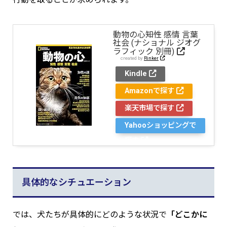
動物の心――知性 感情 言葉
社会 (ナショナル ジオグ
ラフィック 別冊)
created by
Rinker
Kindle
Amazonで探す
楽天市場で探す
Yahooショッピングで
探す
具体的なシチュエーション
では、犬たちが具体的にどのような状況で
「どこかに