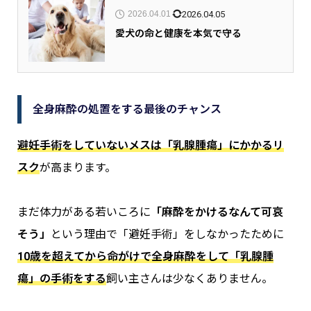
2026.04.05
2026.04.01
愛犬の命と健康を本気で守る
全身麻酔の処置をする最後のチャンス
避妊手術をしていないメスは「乳腺腫瘍」にかかるリ
スク
が高まります。
まだ体力がある若いころに
「麻酔をかけるなんて可哀
そう」
という理由で「避妊手術」をしなかったために
10歳を超えてから命がけで全身麻酔をして「乳腺腫
瘍」の手術をする
飼い主さんは少なくありません。