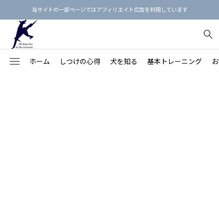
当サイトの一部ページではアフィリエイト広告を利用しています
ホーム
しつけの心得
犬を知る
基本トレーニング
お
犬のしつけ3原則
【保存版】犬という生き物を知る
【決定版】「飼い主の指示に即座に従う犬」の育て方
お散歩マナー最新ガイド
フィラリア予防薬のえらび方
犬用品リスト
91
【愛犬の命と健康を守る】
不安・ストレス
【家族との関係を良くす
Beのトレーニング
【総集編】犬語の単語帳：犬のボディランゲージ
基本的生活習慣を身につけよう！
首輪の正しい着け方
ノミダニ予防
しつけ本15冊
落ち着きがない・ハイパ
78
る】
拾い食い・誤食・誤飲
【近隣との関係を良くす
オヤツを使わないしつけ方
【総集編】カーミング・シグナルをおぼえよう！
【完全版】愛犬に『おすわり』を教えよう
リードの選び方
歯みがきの練習
心理・行動本15冊
43
る】
保護犬
26
吠える・唸る
飼い主の学びのステップ
【保存版】犬の鳴き声・吠え声の4分類と対策
「フセ」を訓練してはいけない理由
ワンちゃん同士の挨拶
お風呂に入れよう
マッサージ本12冊
褒め方・叱り方
20
噛みつき
【保存版】犬の年齢を人間の年齢に換算すると？
本の通りに教えてもうまくいかないのはなぜ？
ドッグラン
爪切りをしよう
食事・健康の本9冊
犬の思春期
20
引っ張り
思春期の犬（生後6カ月～2歳頃）
しつけ教室にかけたお金を無駄にしない7つの方法
パックウォーク
目のまわりのお手入れ
プードル
28
怖がり・シャイ