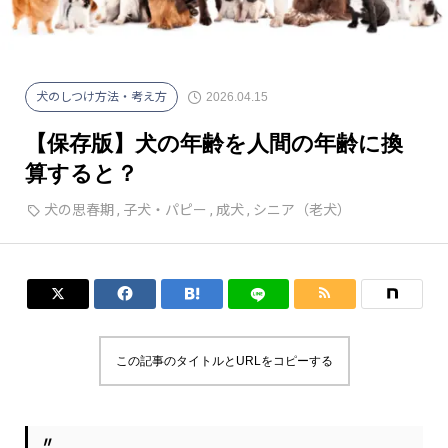
2026.04.15
犬のしつけ方法・考え方
【保存版】犬の年齢を人間の年齢に換
算すると？
犬の思春期
,
子犬・パピー
,
成犬
,
シニア（老犬）




この記事のタイトルとURLをコピーする