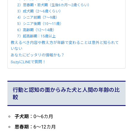
2）思春期・若犬期（生後6カ月～2歳くらい）
3）成犬期（2〜6歳くらい）
4）シニア前期（7〜9歳）
5）シニア後期（10～11歳）
6）高齢期（12〜14歳）
7）超高齢期：15歳以上
教えるべき内容や教え方が年齢で変わることは意外と知られて
いない
あなたにピッタリの情報かも？
SuzyにLINEで質問！
行動と認知の面からみた犬と人間の年齢の比
較
子犬期
：0〜6カ月
思春期
：6〜12カ月