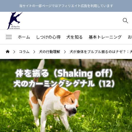
当サイトの一部ページではアフィリエイト広告を利用しています
ホーム
しつけの心得
犬を知る
基本トレーニング
お
犬のしつけ3原則
【保存版】犬という生き物を知る
【決定版】「飼い主の指示に即座に従う犬」の育て方
お散歩マナー最新ガイド
フィラリア予防薬のえらび方
犬用品リスト
コラム
犬の行動理解
犬が身体をブルブル振るのはナゼ？：犬
91
【愛犬の命と健康を守る】
不安・ストレス
【家族との関係を良くす
Beのトレーニング
【総集編】犬語の単語帳：犬のボディランゲージ
基本的生活習慣を身につけよう！
首輪の正しい着け方
ノミダニ予防
しつけ本15冊
落ち着きがない・ハイパ
78
る】
拾い食い・誤食・誤飲
【近隣との関係を良くす
オヤツを使わないしつけ方
【総集編】カーミング・シグナルをおぼえよう！
【完全版】愛犬に『おすわり』を教えよう
リードの選び方
歯みがきの練習
心理・行動本15冊
43
る】
保護犬
26
吠える・唸る
飼い主の学びのステップ
【保存版】犬の鳴き声・吠え声の4分類と対策
「フセ」を訓練してはいけない理由
ワンちゃん同士の挨拶
お風呂に入れよう
マッサージ本12冊
褒め方・叱り方
20
噛みつき
【保存版】犬の年齢を人間の年齢に換算すると？
本の通りに教えてもうまくいかないのはなぜ？
ドッグラン
爪切りをしよう
食事・健康の本9冊
犬の思春期
20
引っ張り
思春期の犬（生後6カ月～2歳頃）
しつけ教室にかけたお金を無駄にしない7つの方法
パックウォーク
目のまわりのお手入れ
プードル
28
怖がり・シャイ