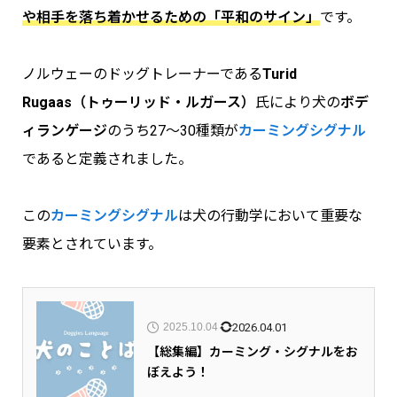
や相手を落ち着かせるための「平和のサイン」
です。
ノルウェーのドッグトレーナーである
Turid
Rugaas（トゥーリッド・ルガース）
氏により犬の
ボデ
ィランゲージ
のうち27～30種類が
カーミングシグナル
であると定義されました。
この
カーミングシグナル
は犬の行動学において重要な
要素とされています。
2026.04.01
2025.10.04
【総集編】カーミング・シグナルをお
ぼえよう！