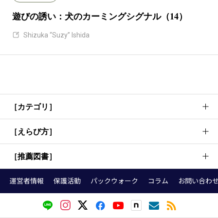
遊びの誘い：犬のカーミングシグナル（14）
Shizuka “Suzy” Ishida
［カテゴリ］
［えらび方］
犬のしつけ方法・考え方
犬の行動理解
［推薦図書］
首輪
基本トレーニング
リード
運営者情報
保護活動
パックウォーク
コラム
お問い合わ
お散歩
『犬語図鑑』
ハーネス（胴輪）
健康・お手入れ
『犬の頭がグングンよくなる育て方』
クレート
グッズ・本選び
トレーナーが選ぶ犬の本（しつけ編）