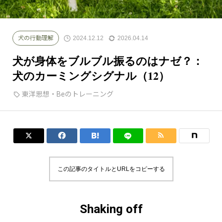
犬の頭がグングンよくなる育て方
保定をできるようになろう
2024.12.12
2026.04.14
犬の行動理解
犬が身体をブルブル振るのはナゼ？：
犬のカーミングシグナル（12）
東洋思想・Beのトレーニング




この記事のタイトルとURLをコピーする
Shaking off