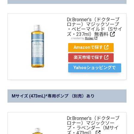
Dr.Bronner’s（ドクターブ
ロナー）マジックソープ
・ベビーマイルド（Sサイ
ズ・237ml）無香料
created by
Rinker
Amazonで探す
楽天市場で探す
Yahooショッピングで
探す
Mサイズ (473mL)*専用ポンプ （別売）あり
Dr.Bronner’s（ドクターブ
ロナー）マジックソー
プ・ラベンダー（Mサイ
ズ・473ml）