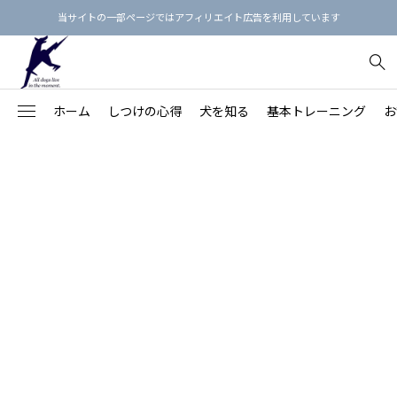
当サイトの一部ページではアフィリエイト広告を利用しています
ホーム
しつけの心得
犬を知る
基本トレーニング
お
犬のしつけ3原則
【保存版】犬という生き物を知る
【決定版】「飼い主の指示に即座に従う犬」の育て方
お散歩マナー最新ガイド
フィラリア予防薬のえらび方
犬用品リスト
91
【愛犬の命と健康を守る】
不安・ストレス
【家族との関係を良くす
Beのトレーニング
【総集編】犬語の単語帳：犬のボディランゲージ
基本的生活習慣を身につけよう！
首輪の正しい着け方
ノミダニ予防
しつけ本15冊
落ち着きがない・ハイパ
78
る】
拾い食い・誤食・誤飲
【近隣との関係を良くす
オヤツを使わないしつけ方
【総集編】カーミング・シグナルをおぼえよう！
【完全版】愛犬に『おすわり』を教えよう
リードの選び方
歯みがきの練習
心理・行動本15冊
43
る】
保護犬
26
吠える・唸る
飼い主の学びのステップ
【保存版】犬の鳴き声・吠え声の4分類と対策
「フセ」を訓練してはいけない理由
ワンちゃん同士の挨拶
お風呂に入れよう
マッサージ本12冊
褒め方・叱り方
20
噛みつき
【保存版】犬の年齢を人間の年齢に換算すると？
本の通りに教えてもうまくいかないのはなぜ？
ドッグラン
爪切りをしよう
食事・健康の本9冊
犬の思春期
20
引っ張り
思春期の犬（生後6カ月～2歳頃）
しつけ教室にかけたお金を無駄にしない7つの方法
パックウォーク
目のまわりのお手入れ
プードル
28
怖がり・シャイ