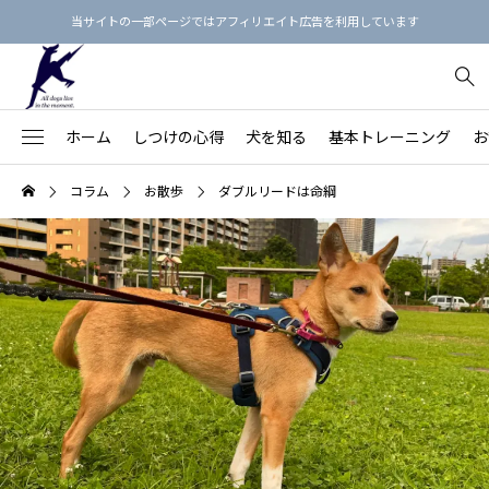
当サイトの一部ページではアフィリエイト広告を利用しています
ホーム
しつけの心得
犬を知る
基本トレーニング
お
犬のしつけ3原則
【保存版】犬という生き物を知る
【決定版】「飼い主の指示に即座に従う犬」の育て方
お散歩マナー最新ガイド
フィラリア予防薬のえらび方
犬用品リスト
コラム
お散歩
ダブルリードは命綱
91
【愛犬の命と健康を守る】
不安・ストレス
【家族との関係を良くす
Beのトレーニング
【総集編】犬語の単語帳：犬のボディランゲージ
基本的生活習慣を身につけよう！
首輪の正しい着け方
ノミダニ予防
しつけ本15冊
落ち着きがない・ハイパ
78
る】
拾い食い・誤食・誤飲
【近隣との関係を良くす
オヤツを使わないしつけ方
【総集編】カーミング・シグナルをおぼえよう！
【完全版】愛犬に『おすわり』を教えよう
リードの選び方
歯みがきの練習
心理・行動本15冊
43
る】
保護犬
26
吠える・唸る
飼い主の学びのステップ
【保存版】犬の鳴き声・吠え声の4分類と対策
「フセ」を訓練してはいけない理由
ワンちゃん同士の挨拶
お風呂に入れよう
マッサージ本12冊
褒め方・叱り方
20
噛みつき
【保存版】犬の年齢を人間の年齢に換算すると？
本の通りに教えてもうまくいかないのはなぜ？
ドッグラン
爪切りをしよう
食事・健康の本9冊
犬の思春期
20
引っ張り
思春期の犬（生後6カ月～2歳頃）
しつけ教室にかけたお金を無駄にしない7つの方法
パックウォーク
目のまわりのお手入れ
プードル
28
怖がり・シャイ