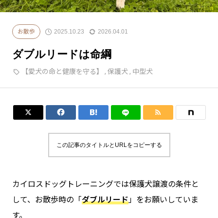
犬の頭がグングンよくなる育て方
保定をできるようになろう
2025.10.23
2026.04.01
お散歩
ダブルリードは命綱
【愛犬の命と健康を守る】
,
保護犬
,
中型犬




この記事のタイトルとURLをコピーする
カイロスドッグトレーニングでは保護犬譲渡の条件と
して、お散歩時の「
ダブルリード
」をお願いしていま
す。