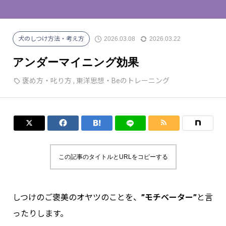
犬の頭がグングンよくなる育て方
保定をできるようになろう
2026.03.08
2026.03.22
犬のしつけ方法・考え方
アンダーマイニング効果
褒め方・叱り方
,
東洋思想・Beのトレーニング




この記事のタイトルとURLをコピーする
しつけのご褒美のオヤツのことを、
”モチベーター”
と言
ったりします。