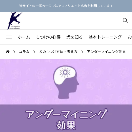
当サイトの一部ページではアフィリエイト広告を利用しています
ホーム
しつけの心得
犬を知る
基本トレーニング
お
犬のしつけ3原則
【保存版】犬という生き物を知る
【決定版】「飼い主の指示に即座に従う犬」の育て方
お散歩マナー最新ガイド
フィラリア予防薬のえらび方
犬用品リスト
コラム
犬のしつけ方法・考え方
アンダーマイニング効果
91
【愛犬の命と健康を守る】
不安・ストレス
【家族との関係を良くす
Beのトレーニング
【総集編】犬語の単語帳：犬のボディランゲージ
基本的生活習慣を身につけよう！
首輪の正しい着け方
ノミダニ予防
しつけ本15冊
落ち着きがない・ハイパ
78
る】
拾い食い・誤食・誤飲
【近隣との関係を良くす
オヤツを使わないしつけ方
【総集編】カーミング・シグナルをおぼえよう！
【完全版】愛犬に『おすわり』を教えよう
リードの選び方
歯みがきの練習
心理・行動本15冊
43
る】
保護犬
26
吠える・唸る
飼い主の学びのステップ
【保存版】犬の鳴き声・吠え声の4分類と対策
「フセ」を訓練してはいけない理由
ワンちゃん同士の挨拶
お風呂に入れよう
マッサージ本12冊
褒め方・叱り方
20
噛みつき
【保存版】犬の年齢を人間の年齢に換算すると？
本の通りに教えてもうまくいかないのはなぜ？
ドッグラン
爪切りをしよう
食事・健康の本9冊
犬の思春期
20
引っ張り
思春期の犬（生後6カ月～2歳頃）
しつけ教室にかけたお金を無駄にしない7つの方法
パックウォーク
目のまわりのお手入れ
プードル
28
怖がり・シャイ