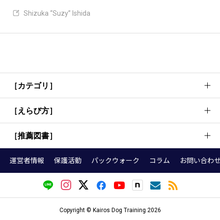
Shizuka “Suzy” Ishida
［カテゴリ］
［えらび方］
犬のしつけ方法・考え方
犬の行動理解
［推薦図書］
首輪
基本トレーニング
リード
運営者情報
保護活動
パックウォーク
コラム
お問い合わ
お散歩
『犬語図鑑』
ハーネス（胴輪）
健康・お手入れ
『犬の頭がグングンよくなる育て方』
クレート
グッズ・本選び
トレーナーが選ぶ犬の本（しつけ編）
ドッグフード
Copyright © Kairos Dog Training 2026
事例紹介
トレーナーが選ぶ犬の本（こころ編）
トイレグッズ