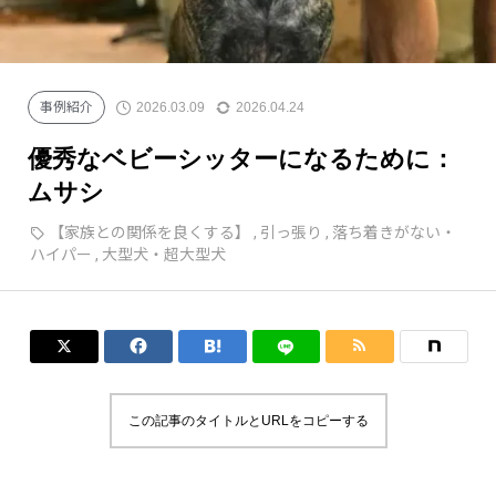
2026.03.09
2026.04.24
事例紹介
優秀なベビーシッターになるために：
ムサシ
【家族との関係を良くする】
,
引っ張り
,
落ち着きがない・
ハイパー
,
大型犬・超大型犬




この記事のタイトルとURLをコピーする