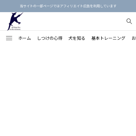
当サイトの一部ページではアフィリエイト広告を利用しています
ホーム
しつけの心得
犬を知る
基本トレーニング
お
犬のしつけ3原則
【保存版】犬という生き物を知る
【決定版】「飼い主の指示に即座に従う犬」の育て方
お散歩マナー最新ガイド
フィラリア予防薬のえらび方
犬用品リスト
91
【愛犬の命と健康を守る】
不安・ストレス
【家族との関係を良くす
Beのトレーニング
【総集編】犬語の単語帳：犬のボディランゲージ
基本的生活習慣を身につけよう！
首輪の正しい着け方
ノミダニ予防
しつけ本15冊
落ち着きがない・ハイパ
78
る】
拾い食い・誤食・誤飲
【近隣との関係を良くす
オヤツを使わないしつけ方
【総集編】カーミング・シグナルをおぼえよう！
【完全版】愛犬に『おすわり』を教えよう
リードの選び方
歯みがきの練習
心理・行動本15冊
43
る】
保護犬
26
吠える・唸る
飼い主の学びのステップ
【保存版】犬の鳴き声・吠え声の4分類と対策
「フセ」を訓練してはいけない理由
ワンちゃん同士の挨拶
お風呂に入れよう
マッサージ本12冊
褒め方・叱り方
20
噛みつき
【保存版】犬の年齢を人間の年齢に換算すると？
本の通りに教えてもうまくいかないのはなぜ？
ドッグラン
爪切りをしよう
食事・健康の本9冊
犬の思春期
20
引っ張り
思春期の犬（生後6カ月～2歳頃）
しつけ教室にかけたお金を無駄にしない7つの方法
パックウォーク
目のまわりのお手入れ
プードル
28
怖がり・シャイ