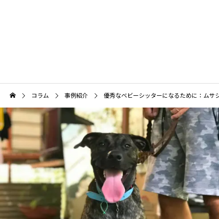
犬の頭がグングンよくなる育て方
保定をできるようになろう
コラム
事例紹介
優秀なベビーシッターになるために：ムサ