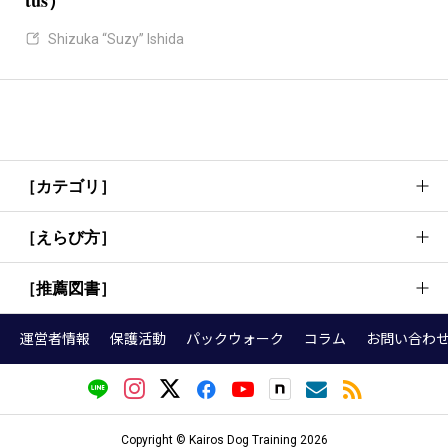
tus）
Shizuka “Suzy” Ishida
［カテゴリ］
［えらび方］
犬のしつけ方法・考え方
犬の行動理解
［推薦図書］
首輪
基本トレーニング
リード
運営者情報
保護活動
パックウォーク
コラム
お問い合わ
お散歩
『犬語図鑑』
ハーネス（胴輪）
健康・お手入れ
『犬の頭がグングンよくなる育て方』
クレート
グッズ・本選び
トレーナーが選ぶ犬の本（しつけ編）
ドッグフード
Copyright © Kairos Dog Training 2026
事例紹介
トレーナーが選ぶ犬の本（こころ編）