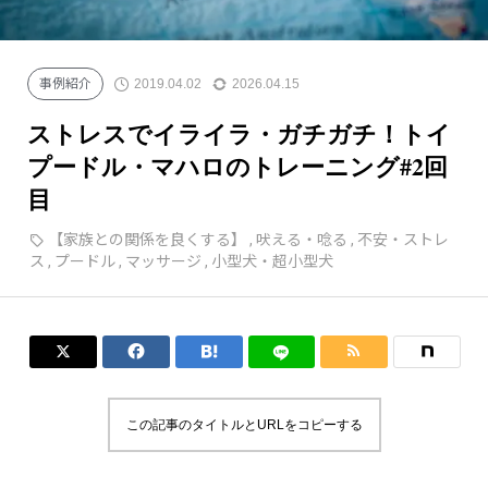
犬の頭がグングンよくなる育て方
保定をできるようになろう
2019.04.02
2026.04.15
事例紹介
ストレスでイライラ・ガチガチ！トイ
プードル・マハロのトレーニング#2回
目
【家族との関係を良くする】
,
吠える・唸る
,
不安・ストレ
ス
,
プードル
,
マッサージ
,
小型犬・超小型犬




この記事のタイトルとURLをコピーする