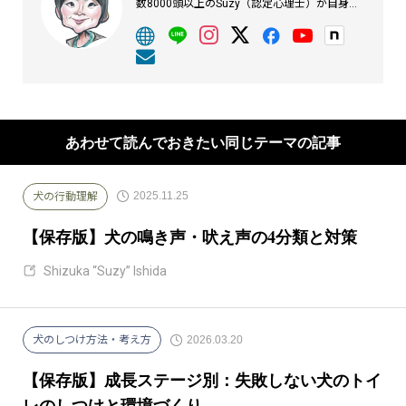
数8000頭以上のSuzy（認定心理士）が自身の
経験をもとに執筆しています。
あわせて読んでおきたい同じテーマの記事
2025.11.25
犬の行動理解
【保存版】犬の鳴き声・吠え声の4分類と対策
Shizuka “Suzy” Ishida
2026.03.20
犬のしつけ方法・考え方
【保存版】成長ステージ別：失敗しない犬のトイ
レのしつけと環境づくり