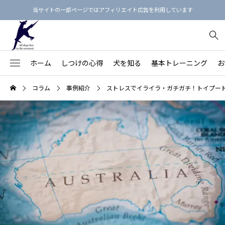
当サイトの一部ページではアフィリエイト広告を利用しています
ホーム
しつけの心得
犬を知る
基本トレーニング
お
犬のしつけ3原則
【保存版】犬という生き物を知る
【決定版】「飼い主の指示に即座に従う犬」の育て方
お散歩マナー最新ガイド
フィラリア予防薬のえらび方
犬用品リスト
コラム
事例紹介
ストレスでイライラ・ガチガチ！トイプード
91
【愛犬の命と健康を守る】
不安・ストレス
【家族との関係を良くす
Beのトレーニング
【総集編】犬語の単語帳：犬のボディランゲージ
基本的生活習慣を身につけよう！
首輪の正しい着け方
ノミダニ予防
しつけ本15冊
落ち着きがない・ハイパ
78
る】
拾い食い・誤食・誤飲
【近隣との関係を良くす
オヤツを使わないしつけ方
【総集編】カーミング・シグナルをおぼえよう！
【完全版】愛犬に『おすわり』を教えよう
リードの選び方
歯みがきの練習
心理・行動本15冊
43
る】
保護犬
26
吠える・唸る
飼い主の学びのステップ
【保存版】犬の鳴き声・吠え声の4分類と対策
「フセ」を訓練してはいけない理由
ワンちゃん同士の挨拶
お風呂に入れよう
マッサージ本12冊
褒め方・叱り方
20
噛みつき
【保存版】犬の年齢を人間の年齢に換算すると？
本の通りに教えてもうまくいかないのはなぜ？
ドッグラン
爪切りをしよう
食事・健康の本9冊
犬の思春期
20
引っ張り
思春期の犬（生後6カ月～2歳頃）
しつけ教室にかけたお金を無駄にしない7つの方法
パックウォーク
目のまわりのお手入れ
プードル
28
怖がり・シャイ