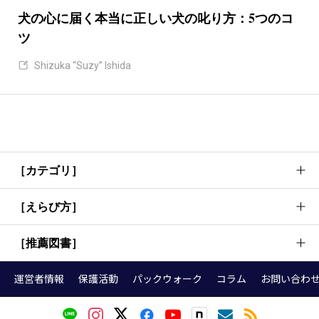
犬の心に届く本当に正しい犬の叱り方：5つのコ
ツ
Shizuka “Suzy” Ishida
［カテゴリ］
［えらび方］
犬のしつけ方法・考え方
犬の行動理解
［推薦図書］
首輪
基本トレーニング
リード
運営者情報
保護活動
パックウォーク
コラム
お問い合わ
お散歩
『犬語図鑑』
ハーネス（胴輪）
健康・お手入れ
『犬の頭がグングンよくなる育て方』
クレート