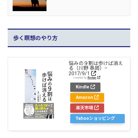
歩く瞑想のやり方
悩みの９割は歩けば消え
る（川野 泰周）–
2017/9/1
created by
Rinker
Kindle
Amazon
楽天市場
Yahooショッピング