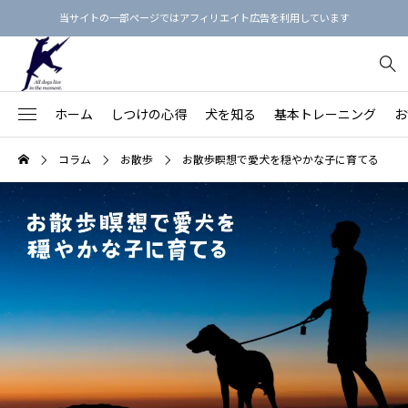
当サイトの一部ページではアフィリエイト広告を利用しています
ホーム
しつけの心得
犬を知る
基本トレーニング
お
犬のしつけ3原則
【保存版】犬という生き物を知る
【決定版】「飼い主の指示に即座に従う犬」の育て方
お散歩マナー最新ガイド
フィラリア予防薬のえらび方
犬用品リスト
コラム
お散歩
お散歩瞑想で愛犬を穏やかな子に育てる
91
【愛犬の命と健康を守る】
不安・ストレス
【家族との関係を良くす
Beのトレーニング
【総集編】犬語の単語帳：犬のボディランゲージ
基本的生活習慣を身につけよう！
首輪の正しい着け方
ノミダニ予防
しつけ本15冊
落ち着きがない・ハイパ
78
る】
拾い食い・誤食・誤飲
【近隣との関係を良くす
オヤツを使わないしつけ方
【総集編】カーミング・シグナルをおぼえよう！
【完全版】愛犬に『おすわり』を教えよう
リードの選び方
歯みがきの練習
心理・行動本15冊
43
る】
保護犬
26
吠える・唸る
飼い主の学びのステップ
【保存版】犬の鳴き声・吠え声の4分類と対策
「フセ」を訓練してはいけない理由
ワンちゃん同士の挨拶
お風呂に入れよう
マッサージ本12冊
褒め方・叱り方
20
噛みつき
【保存版】犬の年齢を人間の年齢に換算すると？
本の通りに教えてもうまくいかないのはなぜ？
ドッグラン
爪切りをしよう
食事・健康の本9冊
犬の思春期
20
引っ張り
思春期の犬（生後6カ月～2歳頃）
しつけ教室にかけたお金を無駄にしない7つの方法
パックウォーク
目のまわりのお手入れ
プードル
28
怖がり・シャイ