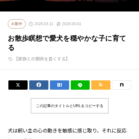
犬の頭がグングンよくなる育て方
保定をできるようになろう
2026.03.11
2026.04.01
お散歩
お散歩瞑想で愛犬を穏やかな子に育て
る
【家族との関係を良くする】




この記事のタイトルとURLをコピーする
犬は飼い主の心の動きを敏感に感じ取り、それに反応