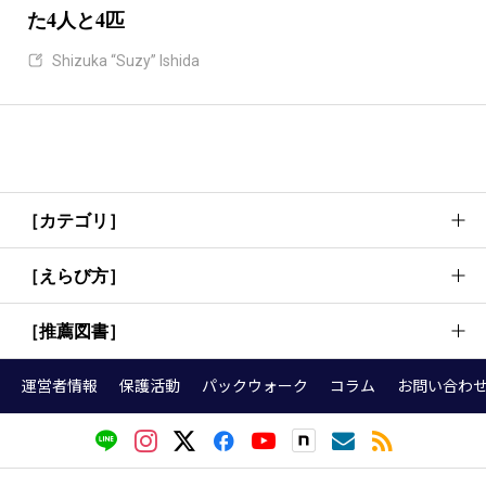
た4人と4匹
Shizuka “Suzy” Ishida
［カテゴリ］
［えらび方］
犬のしつけ方法・考え方
犬の行動理解
［推薦図書］
首輪
基本トレーニング
リード
運営者情報
保護活動
パックウォーク
コラム
お問い合わ
お散歩
『犬語図鑑』
ハーネス（胴輪）
健康・お手入れ
『犬の頭がグングンよくなる育て方』
クレート
グッズ・本選び
トレーナーが選ぶ犬の本（しつけ編）
ドッグフード